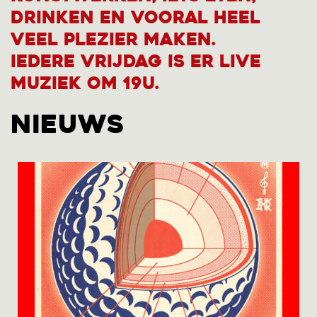
drinken en vooral heel
veel plezier maken.
Iedere vrijdag is er live
muziek om 19u.
NIEUWS