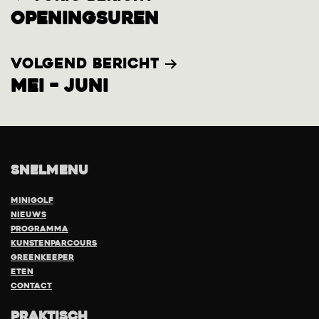
Openingsuren
navigatie
Volgend bericht
Mei – Juni
Snelmenu
Minigolf
Nieuws
Programma
Kunstenparcours
Greenkeeper
eten
Contact
Praktisch