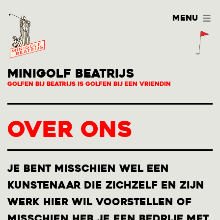
Ga
Menu
naar
de
inhoud
MINIGOLF BEATRIJS
Golfen bij Beatrijs is Golfen bij een vriendin
Over ons
Je bent misschien wel een
kunstenaar die zichzelf en zijn
werk hier wil voorstellen of
misschien heb je een bedrijf met