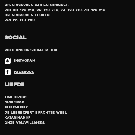
Openingsuren bar en minigolf:
Wo-Do: 12u-21u, Vr: 12u-23u, Za: 12u-21u, Zo: 12u-21u
Openingsuren keuken:
Wo-Zo: 12u-20u
SOCIAL
Volg ons op social media
Instagram
Facebook
LIEFDE
TimeCircus
Stormkop
Blikfabriek
De Leerexpert Burchtse Weel
Katarinahof
Onze vrijwilligers