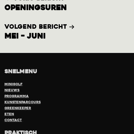
Openingsuren
navigatie
Volgend bericht
Mei – Juni
Snelmenu
Minigolf
Nieuws
Programma
Kunstenparcours
Greenkeeper
eten
Contact
Praktisch